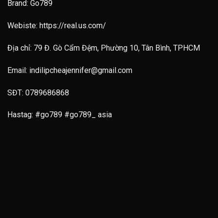
Brand: Go789
Webiste: https://real.us.com/
Địa chỉ: 79 Đ. Gò Cẩm Đệm, Phường 10, Tân Bình, TPHCM
Email:
indilipcheajennifer@gmail.com
SĐT: 0789686868
Hastag: #go789 #go789_ asia