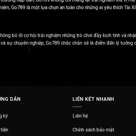
hiệm, Go789 là một lựa chọn an toàn cho những ai yêu thích Tài Xỉ
ông bỏ lỡ cơ hội trải nghiệm những trò chơi đầy kịch tính và n
ín và sự chuyên nghiệp, Go789 chắc chắn sẽ là điểm đến lý tưởn
ỚNG DẪN
LIÊN KẾT NHANH
g ký
Liên hệ
tiền
Chính sách bảo mật