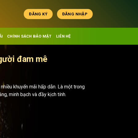
ĐĂNG KÝ
ĐĂNG NHẬP
ÃI
CHÍNH SÁCH BẢO MẬT
LIÊN HỆ
người đam mê
g nhiều khuyến mãi hấp dẫn. Là một trong
ng, minh bạch và đầy kịch tính.