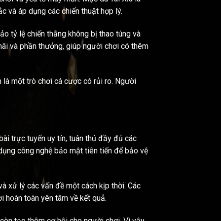
c và áp dụng các chiến thuật hợp lý.
 tỷ lệ chiến thắng không bị thao túng và
mãi và phần thưởng, giúp người chơi có thêm
n là một trò chơi cá cược có rủi ro. Người
ài trực tuyến uy tín, tuân thủ đầy đủ các
 dụng công nghệ bảo mật tiên tiến để bảo vệ
à xử lý các vấn đề một cách kịp thời. Các
ơi hoàn toàn yên tâm về kết quả.
òn tạo thêm cơ hội cho người chơi. Vì vậy,