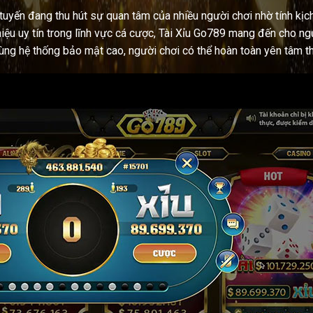
 tuyến đang thu hút sự quan tâm của nhiều người chơi nhờ tính kịc
hiệu uy tín trong lĩnh vực cá cược, Tài Xỉu Go789 mang đến cho n
cùng hệ thống bảo mật cao, người chơi có thể hoàn toàn yên tâm t