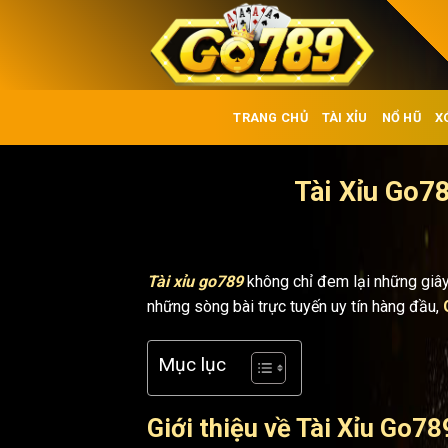
Chuyển
đến
nội
dung
TRANG CHỦ
TÀI XỈU
NỔ HŨ
X
Tài Xỉu Go7
Tài xỉu go789
không chỉ đem lại những giây 
những sòng bài trực tuyến uy tín hàng đầu,
Mục lục
Giới thiệu về Tài Xỉu Go78