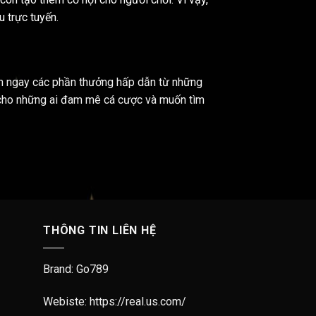
u trực tuyến.
hận ngay các phần thưởng hấp dẫn từ những
g cho những ai đam mê cá cược và muốn tìm
THÔNG TIN LIÊN HỆ
Brand: Go789
Webiste: https://real.us.com/