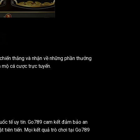
i chiến thắng và nhận về những phần thưởng
m mộ cá cược trực tuyến.
uốc tế uy tín. Go789 cam kết đảm bảo an
 tiên tiến. Mọi kết quả trò chơi tại Go789