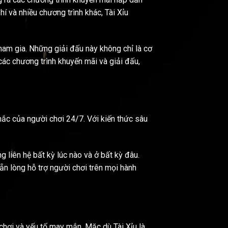
í và nhiều chương trình khác, Tài Xỉu
tham gia. Những giải đấu này không chỉ là cơ
các chương trình khuyến mãi và giải đấu,
mắc của người chơi 24/7. Với kiến thức sâu
 liên hệ bất kỳ lúc nào và ở bất kỳ đâu.
ẵn lòng hỗ trợ người chơi trên mọi hành
chơi và yếu tố may mắn. Mặc dù Tài Xỉu là