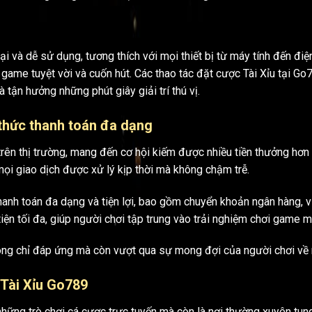
ại và dễ sử dụng, tương thích với mọi thiết bị từ máy tính đến đi
game tuyệt vời và cuốn hút. Các thao tác đặt cược Tài Xỉu tại Go
tận hưởng những phút giây giải trí thú vị.
thức thanh toán đa dạng
trên thị trường, mang đến cơ hội kiếm được nhiều tiền thưởng hơn
i giao dịch được xử lý kịp thời mà không chậm trễ.
anh toán đa dạng và tiện lợi, bao gồm chuyển khoản ngân hàng, ví
ện tối đa, giúp người chơi tập trung vào trải nghiệm chơi game m
ông chỉ đáp ứng mà còn vượt qua sự mong đợi của người chơi về m
 Tài Xỉu Go789
hững trò chơi cá cược trực tuyến mà còn là nơi thường xuyên tun